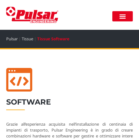
Lavora con noi
Area riservata
Pulsar
|
Tissue
|
Tissue Software
SOFTWARE
Grazie all’esperienza acquisita nell’installazione di centinaia di
impianti di trasporto, Pulsar Engineering è in grado di creare
combinazioni hardware e software per gestire e ottimizzare intere