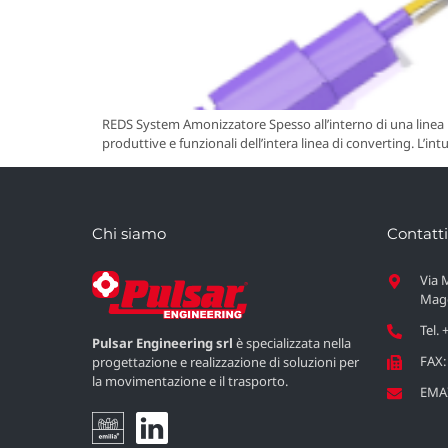
REDS System Amonizzatore Spesso all’interno di una linea l
produttive e funzionali dell’intera linea di converting. L’in
Chi siamo
Contatti
Via 
Magg
Tel.
Pulsar Engineering srl
è specializzata nella
FAX:
progettazione e realizzazione di soluzioni per
la movimentazione e il trasporto.
EMAI