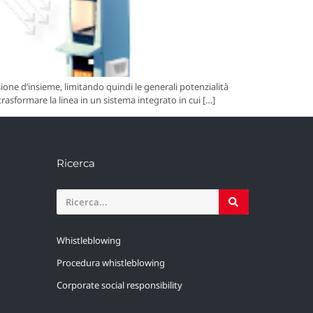
one d’insieme, limitando quindi le generali potenzialità
trasformare la linea in un sistema integrato in cui […]
Ricerca
Whistleblowing
Procedura whistleblowing
Corporate social responsibility