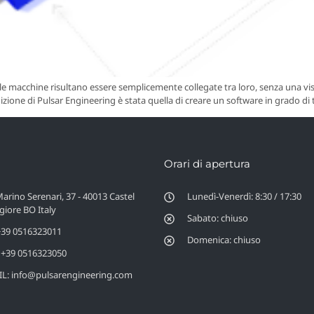
e macchine risultano essere semplicemente collegate tra loro, senza una visi
tuizione di Pulsar Engineering è stata quella di creare un software in grado di 
Orari di apertura
Marino Serenari, 37 - 40013 Castel
Lunedì-Venerdì: 8:30 / 17:30
iore BO Italy
Sabato: chiuso
 +39 0516323011
Domenica: chiuso
 +39 0516323050
L: info@pulsarengineering.com