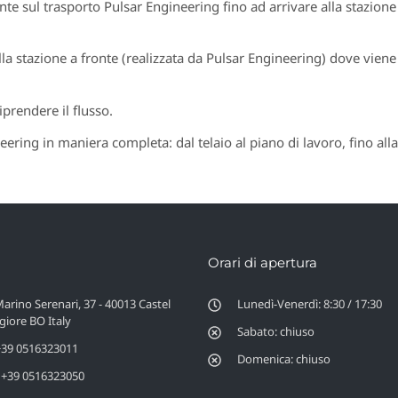
nte sul trasporto Pulsar Engineering fino ad arrivare alla stazione
alla stazione a fronte (realizzata da Pulsar Engineering) dove viene
iprendere il flusso.
eering in maniera completa: dal telaio al piano di lavoro, fino al
Orari di apertura
Marino Serenari, 37 - 40013 Castel
Lunedì-Venerdì: 8:30 / 17:30
iore BO Italy
Sabato: chiuso
 +39 0516323011
Domenica: chiuso
 +39 0516323050