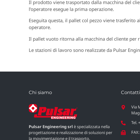
Il prodotto viene trasportato dalla macchina del clie
l’operatore esegue la prima operazione.
Eseguita questa, il pallet col pezzo viene trasferito 
operatore.
Il pallet vuoto ritorna alla macchina del cliente per r
Le stazioni di lavoro sono realizzate da Pulsar Engin
Chi siamo
Contatti
Via 
Magg
Tel.
Pulsar Engineering srl
è specializzata nella
FAX:
progettazione e realizzazione di soluzioni per
la movimentazione e il trasporto.