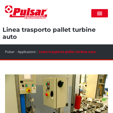
Lavora con noi
Area riservata
Linea trasporto pallet turbine
auto
Pulsar
|
Applicazioni
|
Linea trasporto pallet turbine auto